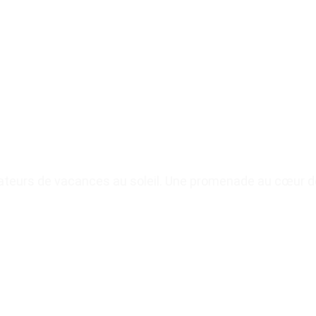
teurs de vacances au soleil. Une promenade au cœur de 
Quam ob rem vita quidem talis fuit vel fortuna vel gloria.
Plan du site