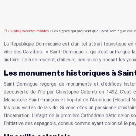
/
Visites incontournables
/ Les signes qui prouvent que Saint-Domingue est une
La République Dominicaine est d’un tel attrait touristique en
ville des Caraïbes : « Saint-Domingue », qui n’est autre que l
histoire. Cela se ressent, d’ailleurs, rien qu’en y posant les yeux
Les monuments historiques à Sai
Saint-Domingue regorge de monuments et d’édifices histori
découverte de l’île par Christophe Colomb en 1492. C’est ég
Monastère Saint-François et hôpital de l’Amérique (Hôpital Nic
les plus visités de la ville. Si vous êtes un passionné d’histoir
l’Incarnation. Il s’agit de la première Cathédrale bâtie selon s
l’initiative des espagnols, connus comme ayant colonisé le pa